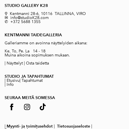
STUDIO GALLERY K28
⚲ Kentmanni 28-6, 10116 TALLINNA, VIRO
✉ info@studioK28.com
✆ +372 5688 1355
KENTMANNI TAIDEGALLERIA
Galleriamme on avoinna näyttelyiden aikana:
Ke, To, Pe. La 14 - 18
Muina aikoina sopimuksen mukaan.
|
Näyttelyt
|
Osta taidetta
STUDIO JA TAPAHTUMAT
|
Etusivu
|
Tapahtumat
|
Info
SEURAA MEITÄ SOMESSA
|
Myynti- ja toimitusehdot
|
Tietosuojaseloste
|