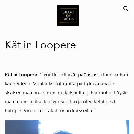
on lisätty ostoskoriin.
Katso ostoskoria
Kätlin Loopere
Kätlin Loopere
: "Työni keskittyvät pääasiassa ihmiskehon
kauneuteen. Maalauksieni kautta pyrin kuvaamaan
sisäisen maailman monimutkaisuutta ja haurautta. Löysin
maalaamisen itselleni vuosi sitten ja olen kehittänyt
taitojani Viron Taideakatemian kursseilla."