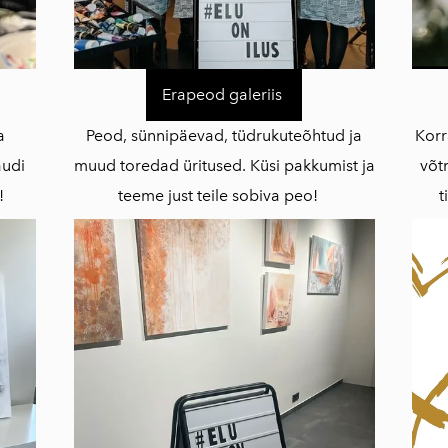
Erapeod galeriis
a
Peod, sünnipäevad, tüdrukuteõhtud ja
Korr
audi
muud toredad üritused. Küsi pakkumist ja
võt
i!
teeme just teile sobiva peo!
t