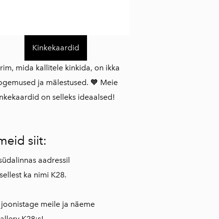
Kinkekaardid
rim, mida kallitele kinkida, on ikka
ogemused ja mälestused. 🧡 Meie
inkekaardid on selleks ideaalsed!
meid siit:
südalinnas aadressil
sellest ka nimi K28.
i joonistage meile ja näeme
allery K28:s!