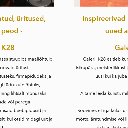
ud, üritused,
Inspireerivad
 peod -
uued a
 K28
Gal
ases stuudios maaliõhtuid,
Galerii K28 esitleb ku
oovaid üritusi.
isikupära, meisterlikkust 
itusteks, firmapidudeks ja
uusi kui ka juba
gi tüdrukute õhtuks,
ning lihtsalt mõnusaks
Aitame leida kunsti, m
ade või perega.
rmsaid beebipidusid ja
Soovime, et iga külastus
lt, kui otsid midagi uut ja
mõtte, äratundmise või li
t!
rikkam, kui enn