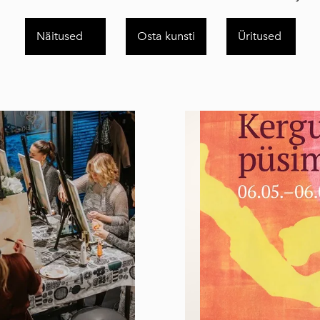
Näitused
Osta kunsti
Üritused