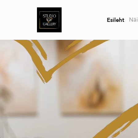
Näi
Esileht