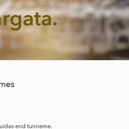
ärgata.
dames
kuidas end tunneme.