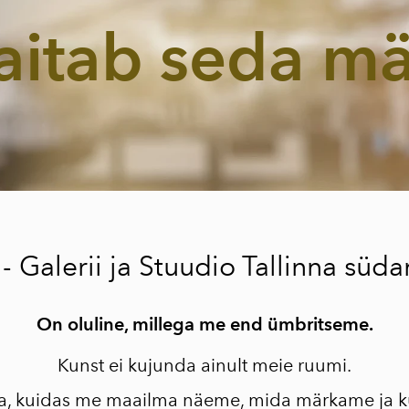
- 02/26
aitab seda m
Spaateldatud
maastikud - Karl-
Erik Talvet
-01/26 Protsessis -
Aili Sture
>>>VARASEMAD
NÄITUSED
>>>KUNSTNIKELE
- Galerii ja Stuudio Tallinna sü
On oluline, millega me end ümbritseme.
Kunst ei kujunda ainult meie ruumi.
a, kuidas me maailma näeme, mida märkame ja 