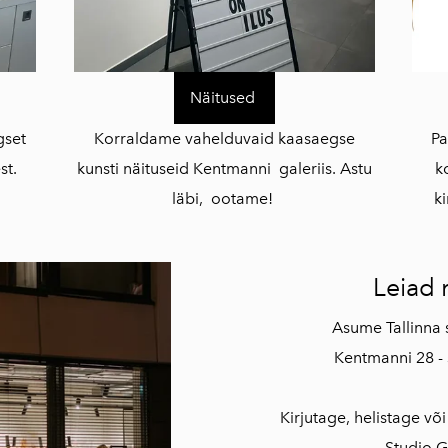
Näitused
gset
Korraldame vahelduvaid kaasaegse
Pa
st.
kunsti näituseid Kentmanni galeriis. Astu
k
läbi, ootame!
k
Leiad 
Asume Tallinna 
Kentmanni 28 - 
Kirjutage, helistage võ
Studio G