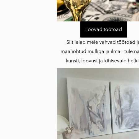
Loovad töötoad
Siit leiad meie vahvad töötoad j
maaliõhtud mulliga ja ilma - tule n
kunsti, loovust ja kihisevaid hetk