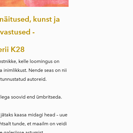
 näitused,
kunst ja
vastused -
erii K28
nstnikke, kelle loomingus on
ja inimlikkust. Nende seas on nii
 tunnustatud autoreid.
illega soovid end ümbritseda.
 jätaks kaasa midagi head – uue
htsalt tunde, et maailm on veidi
e galeriisse astumist.