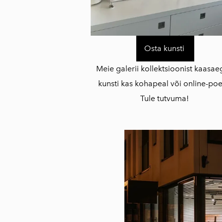
Osta kunsti
Meie galerii kollektsioonist kaasae
kunsti kas kohapeal või online-poe
Tule tutvuma!