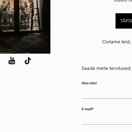
TÄPS
Ootame teid, s
Saada meile tervitused 
Sinu nimi
E-mail