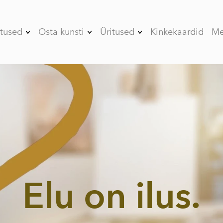
tused
Osta kunsti
Üritused
Kinkekaardid
Me
- 08/26
Kunstnikud
Töötoad
Aastaaegede vahel
Tiimiüritused
- 07/26 Päikese
poole kaldu
Erapeod
- 06/26 Enne
Kunstikursused
nostalgiat
- 05/26 Kergustes
Stuudio rent
püsimine
- 04/26 Tunnete
gravitatsioon
Elu on ilus.
- 03/26
Psühholoogilised
metafoorid