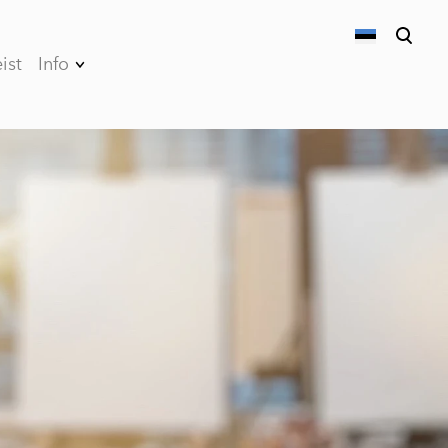
ist
Info
lisati ostukorvi.
Vaata ostukorvi
Parkimine
Privaatsuspoliitika
Müügi- ja
kasutustingimused