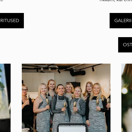
ÜRITUSED
GALERII
OST