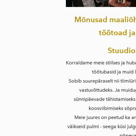
Mõnusad maaliõht
töötoad ja
Stuudio
Korraldame meie stiilses ja hub
töötubasid ja muid l
Sobib suurepäraselt nii tiimiür
vastuvõttudeks. Ja muidu
sünnipäevade tähistamiseks 
koosviibimiseks sõpr
Meie juures on peetud ka a
väikseid pulmi - seega küsi julge
põneva