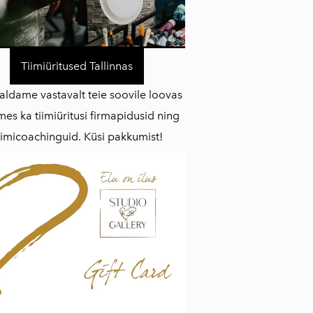
Tiimiüritused Tallinnas
aldame vastavalt teie soovile loovas
mes ka tiimiüritusi firmapidusid ning
iimicoachinguid. Küsi pakkumist!