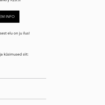
EM INFO
est elu on ju ilus!
ja küsimused siit: