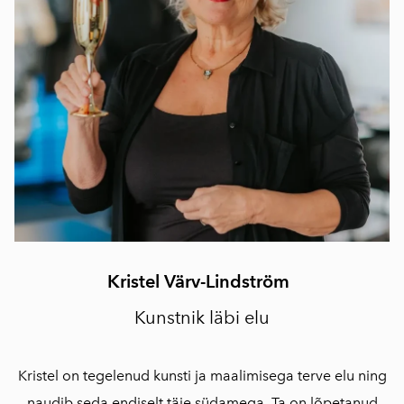
Kristel Värv-Lindström
Kunstnik läbi elu
Kristel on tegelenud kunsti ja maalimisega terve elu ning
naudib seda endiselt täie südamega. Ta on lõpetanud