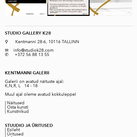
STUDIO GALLERY K28
⚲ Kentmanni 28-6, 10116 TALLINN
✉
info@studiok28.com
✆ +372 56 88 13 55
KENTMANNI GALERII
Galerii on avatud näituste ajal:
K,N,R, L 14 - 18
Muul ajal oleme avatud kokkuleppel
|
Näitused
|
Osta kunsti
|
Kunstnikud
STUUDIO JA ÜRITUSED
|
Esileht
|
Üritused