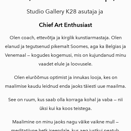
Studio Gallery K28 asutaja ja
Chief Art Enthusiast
Olen coach, ettevõtja ja kirglik kunstiarmastaja. Olen
elanud ja tegutsenud pikemalt Soomes, aga ka Belgias ja
Venemaal — kogudes kogemusi, mis on kujundanud minu
vaadet elule ja loovusele.
Olen elurõõmus optimist ja innukas looja, kes on
maalimise kaudu leidnud enda jaoks täiesti uue maailma.
See on ruum, kus saab olla korraga kohal ja vaba — nii
üksi kui ka koos teistega.
Maalimine on minu jaoks nagu väike vaikne mull —
meditatiivne hetk iseendale, kus aeg justkui peatub.