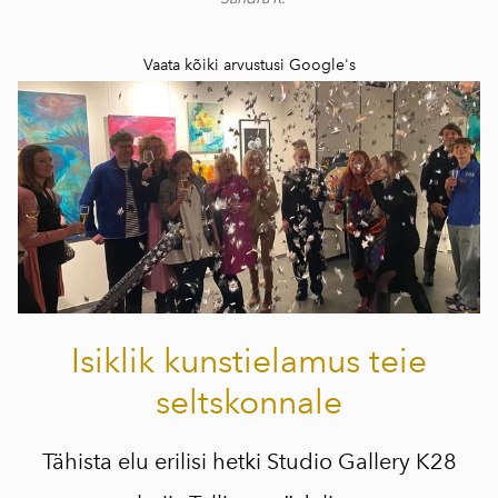
Vaata kõiki arvustusi
Google's
Isiklik kunstielamus teie
seltskonnale
Tähista elu erilisi hetki Studio Gallery K28