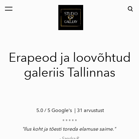
lisati ostukorvi.
Vaata ostukorvi
Erapeod ja loovõhtud
galeriis Tallinnas
5.0 / 5
Google's
| 31 arvustust
⭐ ⭐ ⭐ ⭐ ⭐
"Ilus koht ja tõesti toreda elamuse saime."
- Sandra R.