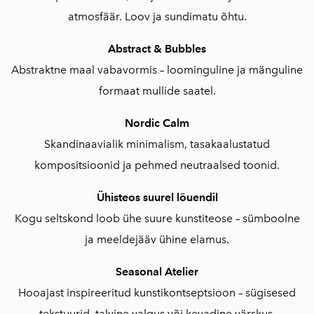
atmosfäär. Loov ja sundimatu õhtu.
Abstract & Bubbles
Abstraktne maal vabavormis – loominguline ja mänguline
formaat mullide saatel.
Nordic Calm
Skandinaavialik minimalism, tasakaalustatud
kompositsioonid ja pehmed neutraalsed toonid.
Ühisteos suurel lõuendil
Kogu seltskond loob ühe suure kunstiteose – sümboolne
ja meeldejääv ühine elamus.
Seasonal Atelier
Hooajast inspireeritud kunstikontseptsioon – sügisesed
tekstuurid, talvine valgus või kevadine värskus.