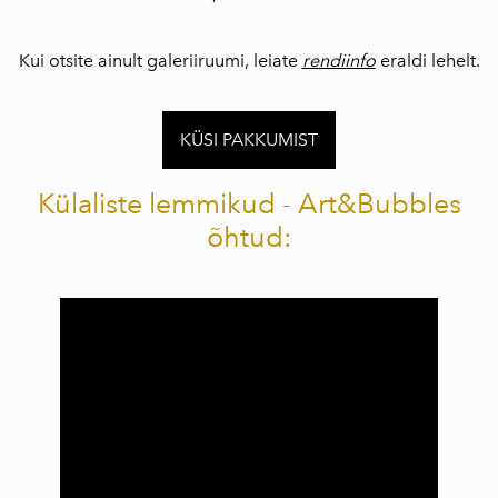
Kui otsite ainult galeriiruumi, leiate
rendiinfo
eraldi lehelt.
KÜSI PAKKUMIST
Külaliste lemmikud - Art&Bubbles
õhtud: