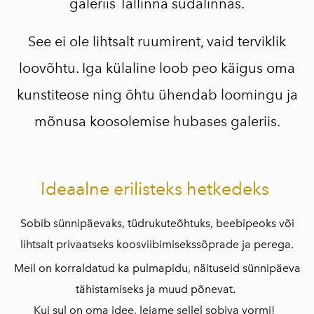
galeriis Tallinna südalinnas.
See ei ole lihtsalt ruumirent, vaid terviklik
loovõhtu. Iga külaline loob peo käigus oma
kunstiteose ning õhtu ühendab loomingu ja
mõnusa koosolemise hubases galeriis.
Ideaalne erilisteks hetkedeks
Sobib sünnipäevaks, tüdrukuteõhtuks, beebipeoks või
lihtsalt privaatseks koosviibimisekssõprade ja perega.
Meil on korraldatud ka pulmapidu, näituseid sünnipäeva
tähistamiseks ja muud põnevat.
Kui sul on oma idee, leiame sellel sobiva vormi!