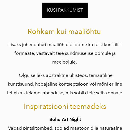
KÜSI PAKKUMIST
Rohkem kui maaliõhtu
Lisaks juhendatud maaliõhtule loome ka teisi kunstilisi
formaate, vastavalt teie sündmuse iseloomule ja
meeleolule.
Olgu selleks abstraktne ühisteos, temaatiline
kunstisuund, hooajaline kontseptsioon või mõni eriline
tehnika - leiame lahenduse, mis sobib teie seltskonnale.
Inspiratsiooni teemadeks
Boho Art Night
Vabad pintslitõmbed, soojad maatoonid ja naturaalne