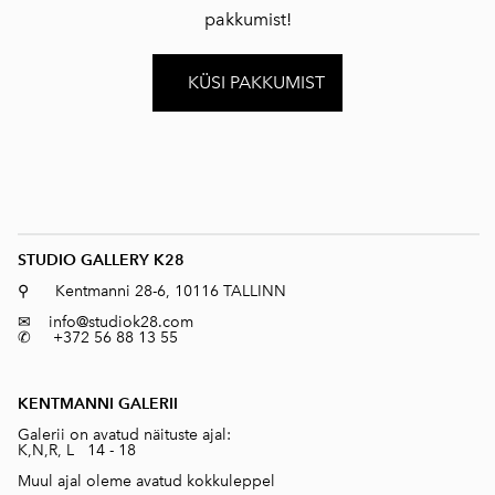
pakkumist!
KÜSI PAKKUMIST
STUDIO GALLERY K28
⚲ Kentmanni 28-6, 10116 TALLINN
✉
info@studiok28.com
✆ +372 56 88 13 55
KENTMANNI GALERII
Galerii on avatud näituste ajal:
K,N,R, L 14 - 18
Muul ajal oleme avatud kokkuleppel