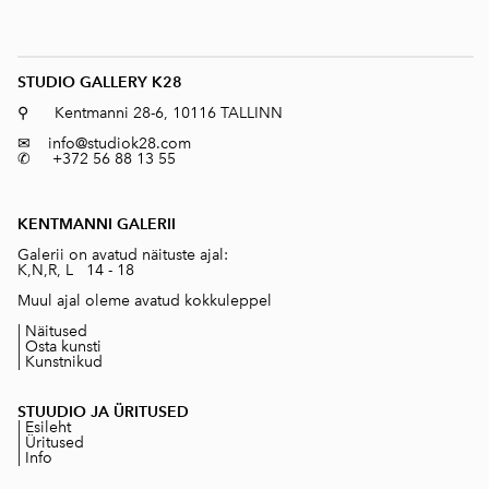
STUDIO GALLERY K28
⚲ Kentmanni 28-6, 10116 TALLINN
✉
info@studiok28.com
✆ +372 56 88 13 55
KENTMANNI GALERII
Galerii on avatud näituste ajal:
K,N,R, L 14 - 18
Muul ajal oleme avatud kokkuleppel
|
Näitused
|
Osta kunsti
|
Kunstnikud
STUUDIO JA ÜRITUSED
|
Esileht
|
Üritused
|
Info