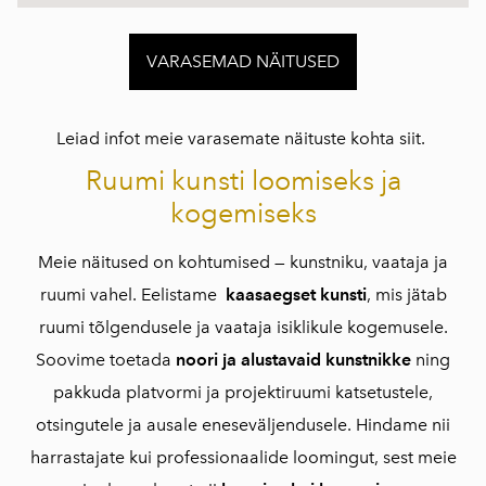
VARASEMAD NÄITUSED
Leiad infot meie varasemate näituste kohta siit.
Ruumi kunsti loomiseks ja
kogemiseks
Meie näitused on kohtumised — kunstniku, vaataja ja
ruumi vahel. Eelistame
kaasaegset kunsti
, mis jätab
ruumi tõlgendusele ja vaataja isiklikule kogemusele.
Soovime toetada
noori ja alustavaid kunstnikke
ning
pakkuda platvormi ja projektiruumi katsetustele,
otsingutele ja ausale eneseväljendusele. Hindame nii
harrastajate kui professionaalide loomingut, sest meie