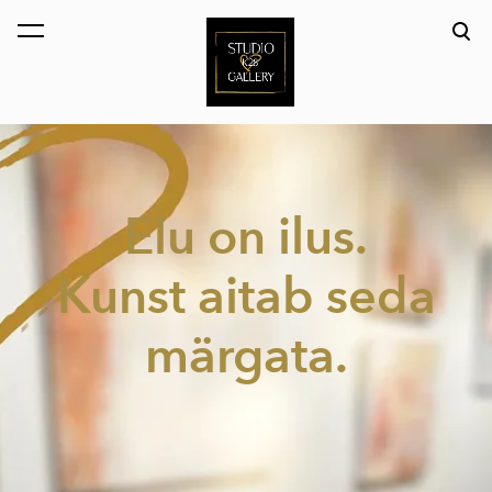
lisati ostukorvi.
Vaata ostukorvi
Elu on ilus.
Kunst aitab seda
märgata.