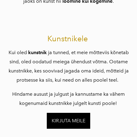
jaoks on kunst nii
loomine kui kogemine
.
Kunstnikele
Kui oled
kunstnik
ja tunned, et meie mõtteviis kõnetab
sind, oled oodatud meiega ühendust võtma. Ootame
kunstnikke, kes soovivad jagada oma ideid, mõtteid ja
protsesse ka siis, kui need on alles poolel teel.
Hindame ausust ja julgust ja kannustame ka vähem
kogenumaid kunstnikke julgelt kunsti poole!
KIRJUTA MEILE