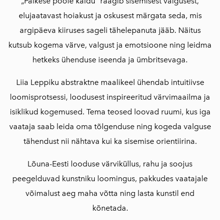
„Päikese poole kaldu“ räägib sisemisest valgusest,
elujaatavast hoiakust ja oskusest märgata seda, mis
argipäeva kiiruses sageli tähelepanuta jääb. Näitus
kutsub kogema värve, valgust ja emotsioone ning leidma
hetkeks ühenduse iseenda ja ümbritsevaga.
Liia Leppiku abstraktne maalikeel ühendab intuitiivse
loomisprotsessi, loodusest inspireeritud värvimaailma ja
isiklikud kogemused. Tema teosed loovad ruumi, kus iga
vaataja saab leida oma tõlgenduse ning kogeda valguse
tähendust nii nähtava kui ka sisemise orientiirina.
Lõuna-Eesti looduse värviküllus, rahu ja soojus
peegelduvad kunstniku loomingus, pakkudes vaatajale
võimalust aeg maha võtta ning lasta kunstil end
kõnetada.