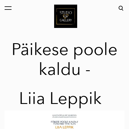
lisati ostukorvi.
Vaata ostukorvi
Päikese poole
kaldu -
Liia Leppik