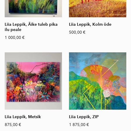
Liia Leppik, Äike tuleb pika
Liia Leppik, Kolm õde
ilu peale
500,00 €
1 000,00 €
Liia Leppik, Metsik
Liia Leppik, ZIP
875,00 €
1 875,00 €