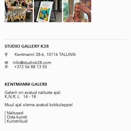
STUDIO GALLERY K28
⚲ Kentmanni 28-6, 10116 TALLINN
✉
info@studiok28.com
✆ +372 56 88 13 55
KENTMANNI GALERII
Galerii on avatud näituste ajal:
K,N,R, L 14 - 18
Muul ajal oleme avatud kokkuleppel
|
Näitused
|
Osta kunsti
|
Kunstnikud