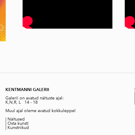
KENTMANNI GALERII
Galerii on avatud näituste ajal:
K,N,R, L 14 - 18
Muul ajal oleme avatud kokkuleppel
|
Näitused
|
Osta kunsti
|
Kunstnikud