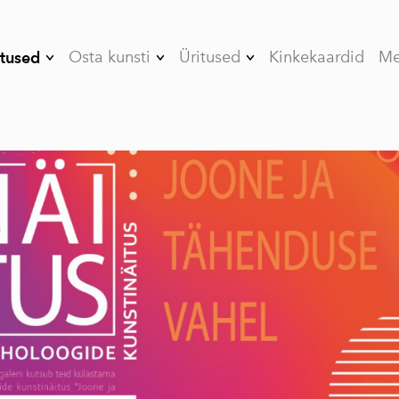
Osta kunsti
Üritused
Kinkekaardid
Me
tused
- 08/26
Kunstnikud
Töötoad
Aastaaegede vahel
Tiimiüritused
- 07/26 Päikese
poole kaldu
Erapeod
- 06/26 Enne
Kunstikursused
nostalgiat
- 05/26 Kergustes
Stuudio rent
püsimine
- 04/26 Tunnete
gravitatsioon
- 03/26
Psühholoogilised
metafoorid