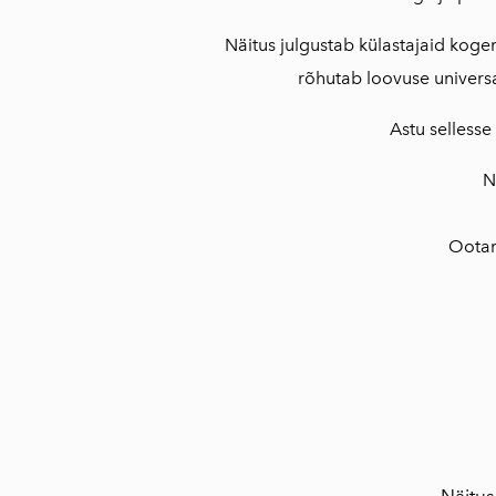
Näitus julgustab külastajaid kogem
rõhutab loovuse universa
Astu sellesse
N
Ootam
Näitus