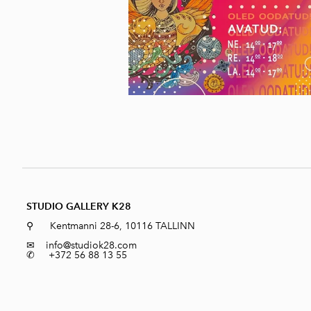
STUDIO GALLERY K28
⚲ Kentmanni 28-6, 10116 TALLINN
✉
info@studiok28.com
✆ +372 56 88 13 55