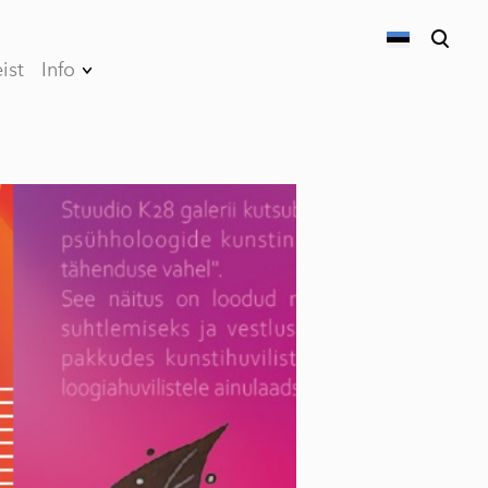
ist
Info
lisati ostukorvi.
Vaata ostukorvi
Parkimine
Privaatsuspoliitika
Müügi- ja
kasutustingimused