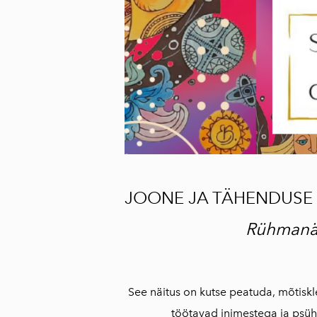
JOONE JA TÄHENDUSE VAH
Rühmanäi
See näitus on kutse
peatuda, mõtiskl
töötavad inimestega ja psüh