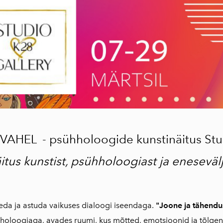
- 02/26
Spaateldatud
maastikud - Karl-
Erik Talvet
-01/26 Protsessis -
Aili Sture
>>>VARASEMAD
NÄITUSED
>>>KUNSTNIKELE
EL - psühholoogide kunstinäitus Studio
tus kunstist, psühholoogiast ja eneseväl
eda ja astuda vaikuses dialoogi iseendaga.
"Joone ja tähendu
holoogiaga, avades ruumi, kus mõtted, emotsioonid ja tõlgen