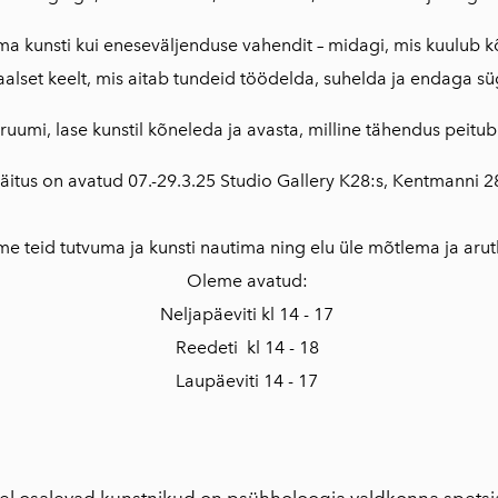
a kunsti kui eneseväljenduse vahendit – midagi, mis kuulub kõi
alset keelt, mis aitab tundeid töödelda, suhelda ja endaga s
 ruumi, lase kunstil kõneleda ja avasta, milline tähendus peitub
äitus on avatud 07.-29.3.25 Studio Gallery K28:s, Kentmanni 2
e teid tutvuma ja kunsti nautima ning elu üle mõtlema ja aru
Oleme avatud:
Neljapäeviti kl 14 - 17
Reedeti kl 14 - 18
Laupäeviti 14 - 17
el osalevad kunstnikud on psühholoogia valdkonna spetsia