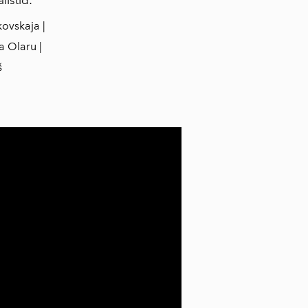
ovskaja |
a Olaru |
š