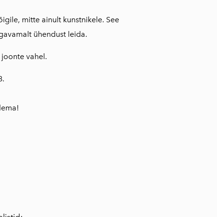
gile, mitte ainult kunstnikele. See
ügavamalt ühendust leida.
 joonte vahel.
8.
tlema!
listid: